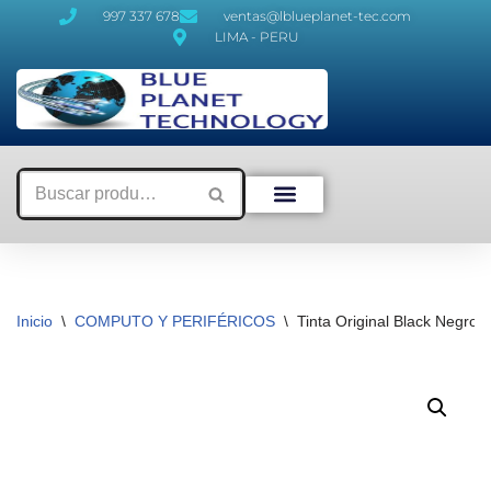
997 337 678
ventas@lblueplanet-tec.com
LIMA - PERU
Saltar
al
contenido
Inicio
\
COMPUTO Y PERIFÉRICOS
\
Tinta Original Black Negr