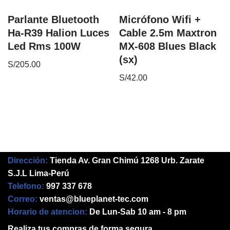
Parlante Bluetooth
Micrófono Wifi +
Ha-R39 Halion Luces
Cable 2.5m Maxtron
Led Rms 100W
MX-608 Blues Black
(sx)
S/
205.00
S/
42.00
Dirección:
Tienda Av. Gran Chimú 1268 Urb. Zarate
S.J.L Lima-Perú
Telefono:
997 337 678
Correo:
ventas@blueplanet-tec.com
Horario de atencion:
De Lun-Sab 10 am - 8 pm
Realiza tus compras de forma segura