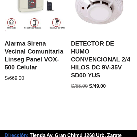
Alarma Sirena
DETECTOR DE
Vecinal Comunitaria
HUMO
Linseg Panel VOX-
CONVENCIONAL 2/4
500 Celular
HILOS DC 9V-35V
SD00 YUS
S/
669.00
S/
55.00
S/
49.00
Dirección:
Tienda Av. Gran Chimú 1268 Urb. Zarate