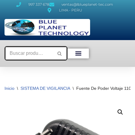
997 337 678
ventas@lblueplanet-tec.com
LIMA - PERU
Saltar
al
contenido
Inicio
\
SISTEMA DE VIGILANCIA
\
Fuente De Poder Voltaje 110V