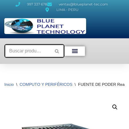
997 337 678
ventas@lblueplanet-tec.com
LIMA - PERU
Saltar
al
contenido
Inicio
\
COMPUTO Y PERIFÉRICOS
\
FUENTE DE PODER Real 