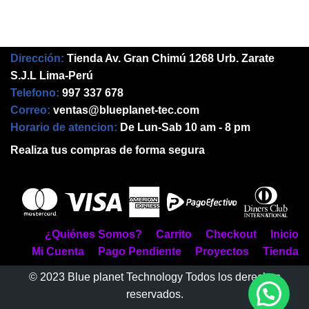
Dirección:
Tienda Av. Gran Chimú 1268 Urb. Zarate
S.J.L Lima-Perú
Telefono:
997 337 678
Correo:
ventas@blueplanet-tec.com
Horario de atencion:
De Lun-Sab 10 am - 8 pm
Realiza tus compras de forma segura
¿Quiénes Somos?
Carrito
Checkout
Inicio
Mi Cuenta
Pago Pendiente
Proyectos
Tienda
© 2023 Blue planet Technology Todos los derechos
reservados.