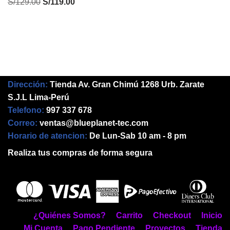
S/
129.00
S/
119.00
Dirección:
Tienda Av. Gran Chimú 1268 Urb. Zarate
S.J.L Lima-Perú
Telefono:
997 337 678
Correo:
ventas@blueplanet-tec.com
Horario de atencion:
De Lun-Sab 10 am - 8 pm
Realiza tus compras de forma segura
¿Quiénes Somos?
Carrito
Checkout
Inicio
Mi Cuenta
Pago Pendiente
Proyectos
Tienda