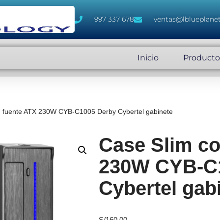
997 337 678
ventas@lblueplane
Inicio
Producto
n fuente ATX 230W CYB-C1005 Derby Cybertel gabinete
Case Slim co
230W CYB-C
Cybertel gab
S/
160.00