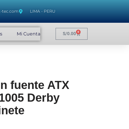
t-tec.com
LIMA - PERU
0
s
Mi Cuenta
S/
0.00
n fuente ATX
1005 Derby
inete