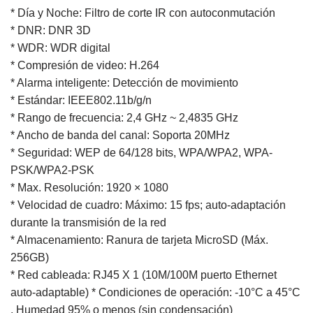
* Día y Noche: Filtro de corte IR con autoconmutación
* DNR: DNR 3D
* WDR: WDR digital
* Compresión de video: H.264
* Alarma inteligente: Detección de movimiento
* Estándar: IEEE802.11b/g/n
* Rango de frecuencia: 2,4 GHz ~ 2,4835 GHz
* Ancho de banda del canal: Soporta 20MHz
* Seguridad: WEP de 64/128 bits, WPA/WPA2, WPA-
PSK/WPA2-PSK
* Max. Resolución: 1920 × 1080
* Velocidad de cuadro: Máximo: 15 fps; auto-adaptación
durante la transmisión de la red
* Almacenamiento: Ranura de tarjeta MicroSD (Máx.
256GB)
* Red cableada: RJ45 X 1 (10M/100M puerto Ethernet
auto-adaptable) * Condiciones de operación: -10°C a 45°C
, Humedad 95% o menos (sin condensación)