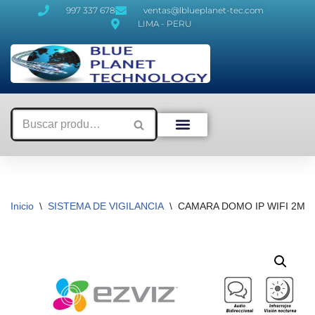
997 337 678
ventas@lblueplanet-tec.com
LIMA - PERU
Saltar
al
contenido
Inicio
\
SISTEMA DE VIGILANCIA
\
CAMARA DOMO IP WIFI 2MP 