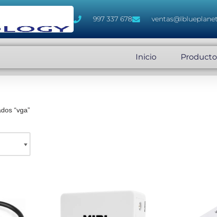
997 337 678
ventas@lblueplane
Inicio
Producto
ados “vga”