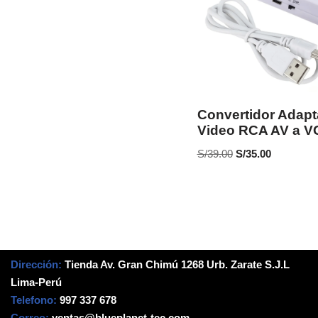
Convertidor Adapt
Video RCA AV a 
S/
39.00
S/
35.00
Dirección:
Tienda Av. Gran Chimú 1268 Urb. Zarate S.J.L
Lima-Perú
Telefono:
997 337 678
Correo:
ventas@blueplanet-tec.com