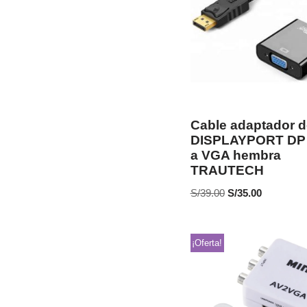
Cable adaptador d
DISPLAYPORT DP
a VGA hembra
TRAUTECH
S/
39.00
S/
35.00
¡Oferta!