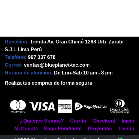
Dirección:
Tienda Av. Gran Chimú 1268 Urb. Zarate
S.J.L Lima-Perú
Telefono:
997 337 678
Correo:
ventas@blueplanet-tec.com
Horario de atencion:
De Lun-Sab 10 am - 8 pm
Realiza tus compras de forma segura
¿Quiénes Somos?
Carrito
Checkout
Inicio
Mi Cuenta
Pago Pendiente
Proyectos
Tienda