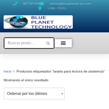
997 337 678
ventas@lblueplanet-tec.com
LIMA - PERU
Saltar
al
contenido
Inicio
\
Productos etiquetados “tarjeta para lectura de asistencia”
Mostrando el único resultado