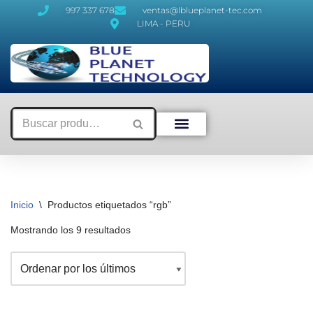
997 337 678
ventas@lblueplanet-tec.com
LIMA - PERU
Saltar
al
contenido
Inicio
\
Productos etiquetados “rgb”
Mostrando los 9 resultados