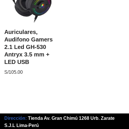
Auriculares,
Audifono Gamers
2.1 Led GH-530
Antryx 3.5 mm +
LED USB
S/
105.00
Dirección:
Tienda Av. Gran Chimú 1268 Urb. Zarate
S.J.L Lima-Perú