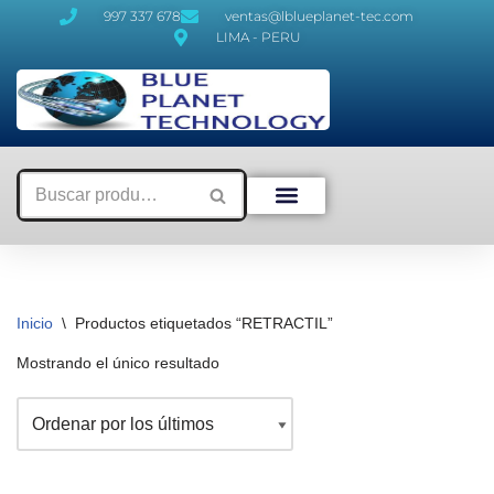
997 337 678
ventas@lblueplanet-tec.com
LIMA - PERU
Saltar
al
contenido
Inicio
\
Productos etiquetados “RETRACTIL”
Mostrando el único resultado