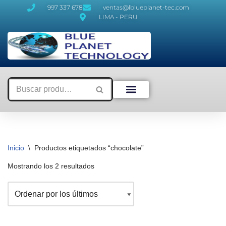
997 337 678
ventas@lblueplanet-tec.com
LIMA - PERU
Saltar
al
contenido
Inicio
\
Productos etiquetados “chocolate”
Mostrando los 2 resultados