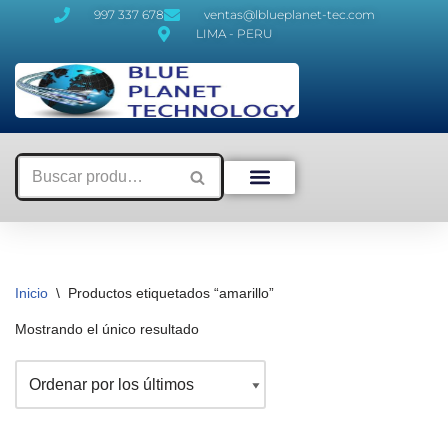
997 337 678
ventas@lblueplanet-tec.com
LIMA - PERU
Saltar
al
contenido
Inicio
\
Productos etiquetados “amarillo”
Mostrando el único resultado