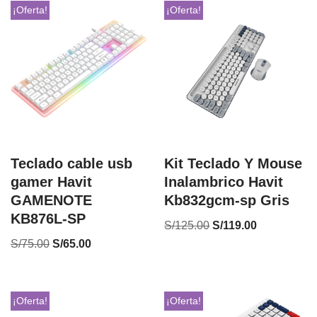
¡Oferta!
¡Oferta!
Teclado cable usb
Kit Teclado Y Mouse
gamer Havit
Inalambrico Havit
GAMENOTE
Kb832gcm-sp Gris
KB876L-SP
S/
125.00
S/
119.00
S/
75.00
S/
65.00
¡Oferta!
¡Oferta!