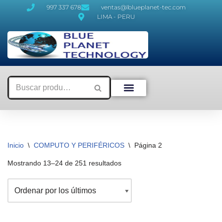
997 337 678
ventas@lblueplanet-tec.com
LIMA - PERU
Saltar
al
contenido
Inicio
\
COMPUTO Y PERIFÉRICOS
\
Página 2
Mostrando 13–24 de 251 resultados